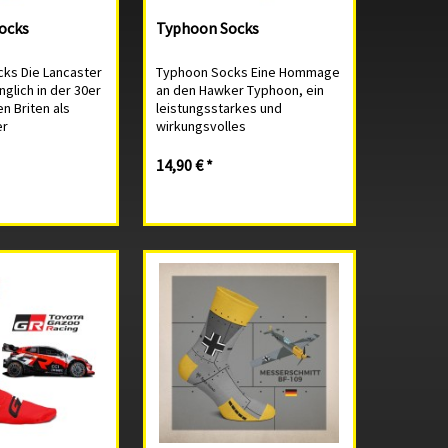
Socks
Typhoon Socks
cks Die Lancaster
Typhoon Socks Eine Hommage
glich in der 30er
an den Hawker Typhoon, ein
n Briten als
leistungsstarkes und
er
wirkungsvolles
kembomber
Bodenangriffsflugzeug, das
damals noch
während des Zweiten
14,90 € *
enannt. Nach
Weltkriegs (WWII) das
Weltkrieg
Kräfteverhältnis auf dem
 Lancaster die
europäischen Festland wieder
ins Gleichgewicht...