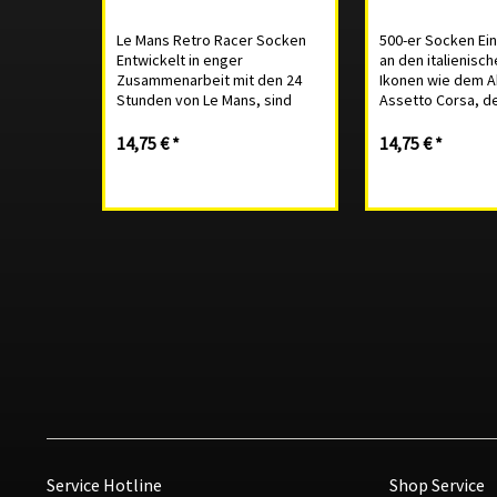
Le Mans Retro Racer Socken
500-er Socken E
Entwickelt in enger
an den italienische
Zusammenarbeit mit den 24
Ikonen wie dem A
Stunden von Le Mans, sind
Assetto Corsa, 
diese Socken eine Würdigung
strandtauglichen 
der Rennstrecke von La
und dem zeitlose
14,75 € *
14,75 € *
Sarthe. Die Retro Racer-
80% reine Baumw
Socken sind eine Hommage an
Polyamide, 3% El
die Blütezeit der Gruppe C.
Nahtlos geknüpft, 
80%...
Service Hotline
Shop Service