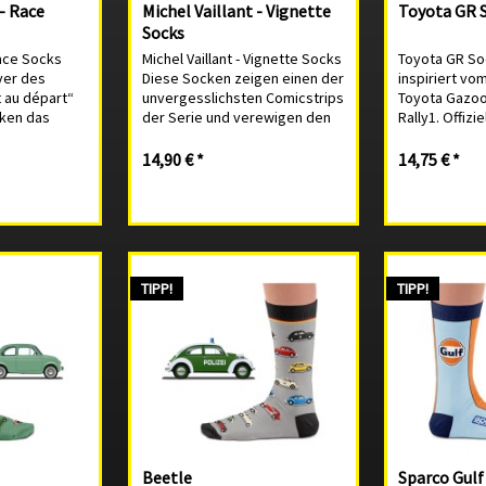
 - Race
Michel Vaillant - Vignette
Toyota GR 
Socks
Race Socks
Michel Vaillant - Vignette Socks
Toyota GR So
ver des
Diese Socken zeigen einen der
inspiriert v
 au départ“
unvergesslichsten Comicstrips
Toyota Gazoo
ken das
der Serie und verewigen den
Rally1. Offiz
wischen
berühmtesten Rennfahrer der
Produkt. 80%
aillante-Team
Comic-Geschichte am Steuer
Baumwolle, 
14,90 € *
14,75 € *
nischen
seines Rennwagens. Michel
3% Elasthan. 
r beim 24-
Vaillant tauchte erstmals 1957
eine Socke d
on Le...
im...
zwickt. Links
TIPP!
TIPP!
Beetle
Sparco Gulf