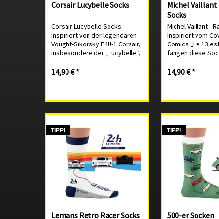
Corsair Lucybelle Socks
Michel Vaillant
Socks
Corsair Lucybelle Socks
Michel Vaillant - 
Inspiriert von der legendären
Inspiriert vom Co
Vought-Sikorsky F4U-1 Corsair,
Comics „Le 13 est
insbesondere der „Lucybelle“,
fangen diese Soc
die von Major Gregory „Pappy“
intensive Duell z
Boyington, Träger des
Michel Vaillants V
14,90 € *
14,90 € *
Ehrenmedaillen und
und dem amerika
Kommandant der VMF-214
Fahrer Bob Crame
„Black Sheep“, geflogen...
Stunden-Rennen v
TIPP!
TIPP!
Lemans Retro Racer Socks
500-er Socken