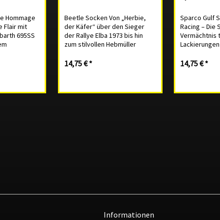
ine Hommage
Beetle Socken Von „Herbie,
Sparco Gulf 
 Flair mit
der Käfer“ über den Sieger
Racing – Die 
barth 695SS
der Rallye Elba 1973 bis hin
Vermächtnis 
dem
zum stilvollen Hebmüller
Lackierungen 
Ghia 500 Jolly
Cabriolet – diese Socke ist
unvergesslich
n 500 Sport.
eine Hommage an das reiche
Orange von Gu
14,75 € *
14,75 € *
olle, 17%
Erbe des Käfers. 80% reine
eine davon. D
asthan.
Baumwolle, 17% Polyamide,
auf den leist
eine...
3% Elasthan. Nahtlos...
Informationen