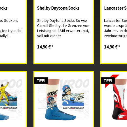
ocks
Shelby Daytona Socks
Lancaster 
ks Socken,
Shelby Daytona Socks So wie
Lancaster So
Carroll Shelby die Grenzen von
wurde ursprün
igten Hyundai
Leistung und Stil erweitert hat,
Jahren von de
Rally1.
soll mit dieser
zweimotorig
ai WRC-
Sockenkollektion dasselbe
Mittelstrec
ne
erreicht werden. Das
entwickelt, 
14,90 € *
14,90 € *
Polyamide,
legendären Designs wurde
Manchester g
los geknüpft,
aufgegriffen und in auffällige
dem Zweiten 
irgends
Muster und Farben...
übernahm die
Rolle eines...
TIPP!
TIPP!