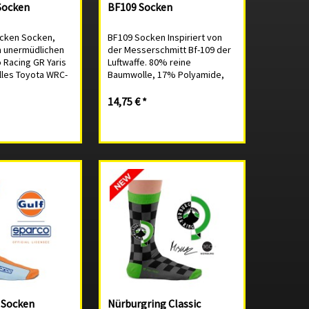
Socken
BF109 Socken
cken Socken,
BF109 Socken Inspiriert von
om unermüdlichen
der Messerschmitt Bf-109 der
 Racing GR Yaris
Luftwaffe. 80% reine
ielles Toyota WRC-
Baumwolle, 17% Polyamide,
 reine
3% Elasthan. Nahtlos geknüpft,
17% Polyamide,
eine Socke die nirgends
14,75 € *
Nahtlos geknüpft,
zwickt. Linksherum waschen
ie nirgends
(40°C/100°F max.). Nicht in den
herum...
Trockner, nicht...
 Socken
Nürburgring Classic