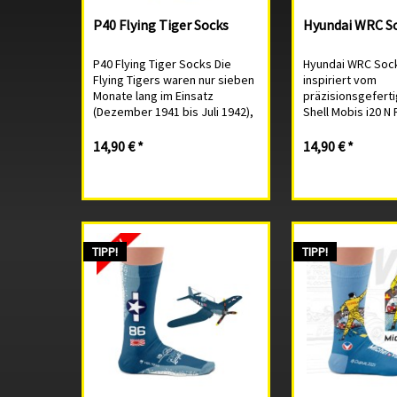
P40 Flying Tiger Socks
Hyundai WRC S
P40 Flying Tiger Socks Die
Hyundai WRC Soc
Flying Tigers waren nur sieben
inspiriert vom
Monate lang im Einsatz
präzisionsgefert
(Dezember 1941 bis Juli 1942),
Shell Mobis i20 N 
doch in dieser Zeit erzielten
Offizielles Hyund
sie eine unglaubliche
Produkt. 80% rei
14,90 € *
14,90 € *
Kampfbilanz: Ihnen wird die
Baumwolle, 17% 
Zerstörung von 296 feindlichen
3% Elasthan. Naht
Flugzeugen...
eine Socke die n
zwickt....
TIPP!
TIPP!