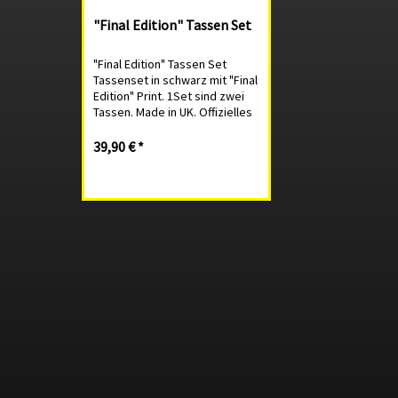
"Final Edition" Tassen Set
"Final Edition" Tassen Set
Tassenset in schwarz mit "Final
Edition" Print. 1Set sind zwei
Tassen. Made in UK. Offizielles
Lotus Merchandise Produkt
aus der 25th Anniversary
39,90 € *
Collection Cup set in black with
Final Edition print. One set...