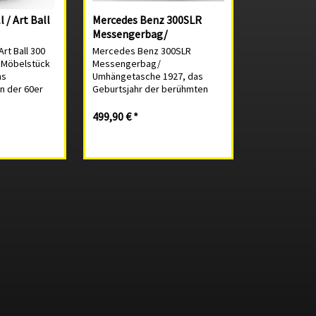
 / Art Ball
Mercedes Benz 300SLR
Messengerbag/
Umhängetasche
Art Ball 300
Mercedes Benz 300SLR
 Möbelstück
Messengerbag/
ns
Umhängetasche 1927, das
n der 60er
Geburtsjahr der berühmten
rter
Mille Miglia, ein 1600km langes
hair mit
Rennen quer durch Italien. 1955
499,90 € *
rung,
nahm der Mercedes Benz 300
ercedes 300SL
SLR das erste Mal an der Mille
n 24
Miglia teil. In dieser Zeit...