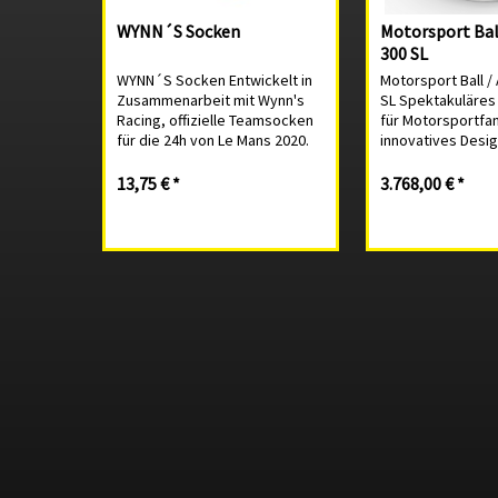
WYNN´S Socken
Motorsport Ball
300 SL
WYNN´S Socken Entwickelt in
Motorsport Ball / 
Zusammenarbeit mit Wynn's
SL Spektakuläres
Racing, offizielle Teamsocken
für Motorsportfa
für die 24h von Le Mans 2020.
innovatives Desig
80% reine Baumwolle, 17%
Jahre. Handlackie
Polyamide, 3% Elasthan.
Motorsport Ball C
13,75 € *
3.768,00 € *
Nahtlos geknüpft, eine Socke
bequemer Polste
die nirgends zwickt.
inspiriert vom M
Linksherum waschen...
Typ 52 der bei de
Stunden...