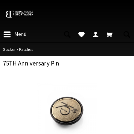
Menü
Sticker / Patches
75TH Anniversary Pin