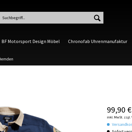
BF Motorsport Design Möbel
Chronofab Uhrenmanufaktur
/Hemden
99,90 €
inkl. MwSt.
zzgl.
Versandkost
Sofort vers