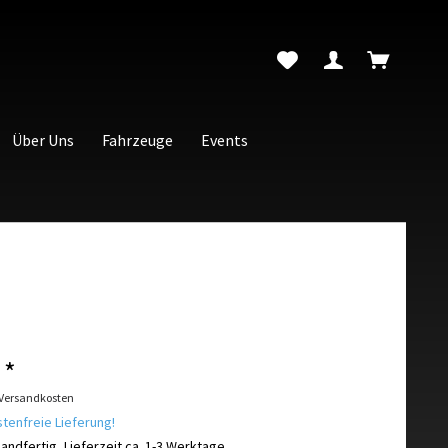
Über Uns
Fahrzeuge
Events
 *
 Versandkosten
enfreie Lieferung!
andfertig, Lieferzeit ca. 1-3 Werktage