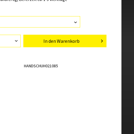
In den
Warenkorb
HANDSCHUH021085