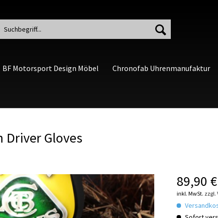
BF Motorsport Design Möbel
Chronofab Uhrenmanufaktur
 Driver Gloves
89,90 €
inkl. MwSt.
zzgl.
Versandkost
Sofort vers