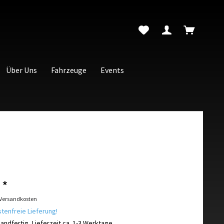
Über Uns
Fahrzeuge
Events
 *
 Versandkosten
enfreie Lieferung!
andfertig, Lieferzeit ca. 1-3 Werktage